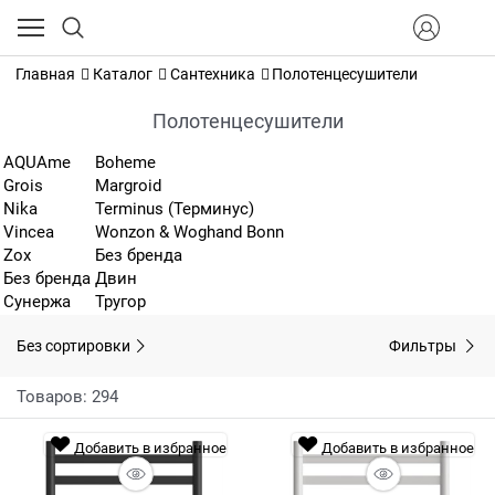
Главная
Каталог
Сантехника
Полотенцесушители
Полотенцесушители
AQUAme
Boheme
Grois
Margroid
Nika
Terminus (Терминус)
Vincea
Wonzon & Woghand Bonn
Zox
Без бренда
Без бренда
Двин
Сунержа
Тругор
Без сортировки
Фильтры
Товаров: 294
Добавить в избранное
Добавить в избранное