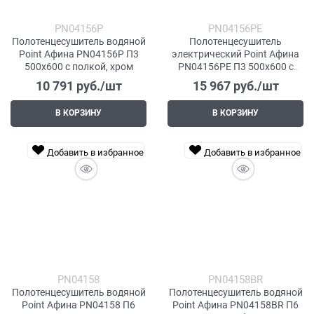
PN04156P
PN04156PE
Полотенцесушитель водяной
Полотенцесушитель
Point Афина PN04156P П3
электрический Point Афина
500x600 с полкой, хром
PN04156PE П3 500x600 с
полкой левый/правый, хром
10 791
 руб./шт
15 967
 руб./шт
В КОРЗИНУ
В КОРЗИНУ
Добавить в избранное
Добавить в избранное
PN04158
PN04158BR
Полотенцесушитель водяной
Полотенцесушитель водяной
Point Афина PN04158 П6
Point Афина PN04158BR П6