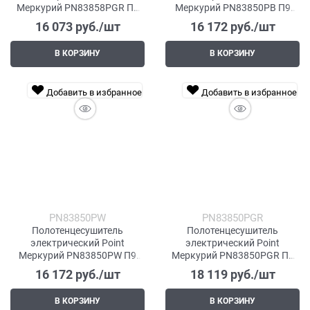
Меркурий PN83858PGR П7
Меркурий PN83850PB П9
500x800 с полкой, диммер
500x1000 с полкой, диммер
16 073
 руб./шт
16 172
 руб./шт
справа, графит премиум
справа, черный
В КОРЗИНУ
В КОРЗИНУ
Добавить в избранное
Добавить в избранное
PN83850PW
PN83850PGR
Полотенцесушитель
Полотенцесушитель
электрический Point
электрический Point
Меркурий PN83850PW П9
Меркурий PN83850PGR П9
500x1000 с полкой, диммер
500x1000 с полкой, диммер
16 172
 руб./шт
18 119
 руб./шт
справа, белый
справа, графит премиум
В КОРЗИНУ
В КОРЗИНУ