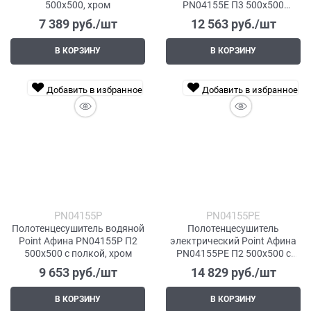
500x500, хром
PN04155E П3 500x500
левый/правый, хром
7 389
 руб./шт
12 563
 руб./шт
В КОРЗИНУ
В КОРЗИНУ
Добавить в избранное
Добавить в избранное
PN04155P
PN04155PE
Полотенцесушитель водяной
Полотенцесушитель
Point Афина PN04155P П2
электрический Point Афина
500x500 с полкой, хром
PN04155PE П2 500x500 с
полкой левый/правый, хром
9 653
 руб./шт
14 829
 руб./шт
В КОРЗИНУ
В КОРЗИНУ