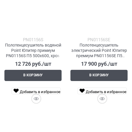
PN01156S
PN01156SE
Полотенцесушитель водяной
Полотенцесушитель
Point Юпитер примиум
электрический Point Юпитер
PN01156S П5 500x600, хром
премиум PN01156SE П5
500x600 левый/правый,
12 726
 руб./шт
17 900
 руб./шт
хром
В КОРЗИНУ
В КОРЗИНУ
Добавить в избранное
Добавить в избранное