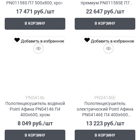
PN01158S П7 500x800, хром
премиум PN01158SE П7
500x800 левый/правый,
17 471
 руб./шт
22 647
 руб./шт
хром
В КОРЗИНУ
В КОРЗИНУ
Добавить в избранное
Добавить в избранное
PN04146
PN04146E
Полотенцесушитель водяной
Полотенцесушитель
Point Афина PN04146 П4
электрический Point Афина
400x600, хром
PN04146E П4 400x600
левый/правый, хром
8 049
 руб./шт
13 223
 руб./шт
В КОРЗИНУ
В КОРЗИНУ