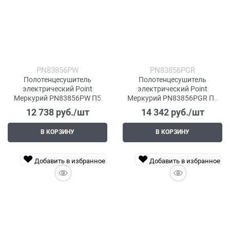
PN83856PW
PN83856PGR
Полотенцесушитель
Полотенцесушитель
электрический Point
электрический Point
Меркурий PN83856PW П5
Меркурий PN83856PGR П5
500x600 с полкой, диммер
500x600 с полкой, диммер
12 738
 руб./шт
14 342
 руб./шт
справа, белый
справа, графит премиум
В КОРЗИНУ
В КОРЗИНУ
Добавить в избранное
Добавить в избранное