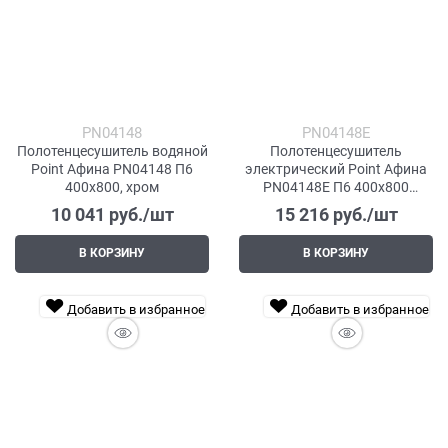
PN04148
PN04148E
Полотенцесушитель водяной
Полотенцесушитель
Point Афина PN04148 П6
электрический Point Афина
400x800, хром
PN04148E П6 400x800
левый/правый, хром
10 041
 руб./шт
15 216
 руб./шт
В КОРЗИНУ
В КОРЗИНУ
Добавить в избранное
Добавить в избранное