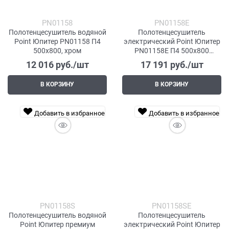
PN01158
PN01158E
Полотенцесушитель водяной
Полотенцесушитель
Point Юпитер PN01158 П4
электрический Point Юпитер
500x800, хром
PN01158E П4 500x800
левый/правый, хром
12 016
 руб./шт
17 191
 руб./шт
В КОРЗИНУ
В КОРЗИНУ
Добавить в избранное
Добавить в избранное
PN01158S
PN01158SE
Полотенцесушитель водяной
Полотенцесушитель
Point Юпитер премиум
электрический Point Юпитер