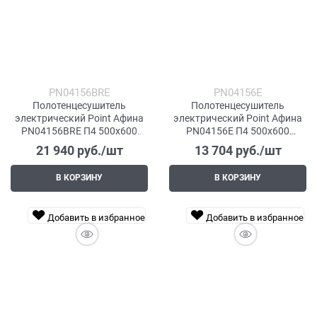
PN04156BRE
PN04156E
Полотенцесушитель
Полотенцесушитель
электрический Point Афина
электрический Point Афина
PN04156BRE П4 500x600
PN04156E П4 500x600
левый/правый, бронза
левый/правый, хром
21 940
 руб./шт
13 704
 руб./шт
В КОРЗИНУ
В КОРЗИНУ
Добавить в избранное
Добавить в избранное