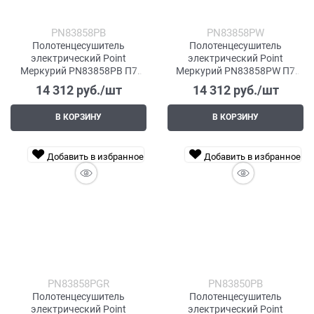
PN83858PB
PN83858PW
Полотенцесушитель
Полотенцесушитель
электрический Point
электрический Point
Меркурий PN83858PB П7
Меркурий PN83858PW П7
500x800 с полкой, диммер
500x800 с полкой, диммер
14 312
 руб./шт
14 312
 руб./шт
справа, черный
справа, белый
В КОРЗИНУ
В КОРЗИНУ
Добавить в избранное
Добавить в избранное
PN83858PGR
PN83850PB
Полотенцесушитель
Полотенцесушитель
электрический Point
электрический Point