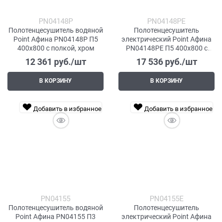
PN04148P
PN04148PE
Полотенцесушитель водяной
Полотенцесушитель
Point Афина PN04148P П5
электрический Point Афина
400x800 с полкой, хром
PN04148PE П5 400x800 с
полкой левый/правый, хром
12 361
 руб./шт
17 536
 руб./шт
В КОРЗИНУ
В КОРЗИНУ
Добавить в избранное
Добавить в избранное
PN04155
PN04155E
Полотенцесушитель водяной
Полотенцесушитель
Point Афина PN04155 П3
электрический Point Афина